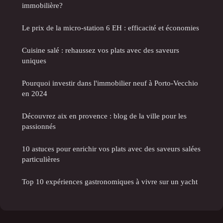
immobilière?
Le prix de la micro-station 6 EH : efficacité et économies
Cuisine salé : rehaussez vos plats avec des saveurs
uniques
Pourquoi investir dans l'immobilier neuf à Porto-Vecchio
en 2024
Découvrez aix en provence : blog de la ville pour les
passionnés
10 astuces pour enrichir vos plats avec des saveurs salées
particulières
Top 10 expériences gastronomiques à vivre sur un yacht