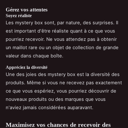
Gérez vos attentes
Soyez réaliste
Les mystery box sont, par nature, des surprises. Il
est important d'être réaliste quant à ce que vous
pourriez recevoir. Ne vous attendez pas à obtenir
un maillot rare ou un objet de collection de grande
valeur dans chaque boîte.
Appréciez la diversité
Une des joies des mystery box est la diversité des
produits. Même si vous ne recevez pas exactement
ce que vous espériez, vous pourriez découvrir de
nouveaux produits ou des marques que vous
n'aviez jamais considérées auparavant.
Maximisez vos chances de recevoir des