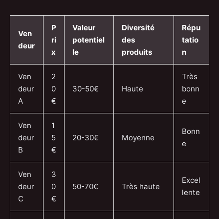
P
Valeur
Diversité
Répu
Ven
ri
potentiel
des
tatio
deur
x
le
produits
n
Ven
2
Très
deur
0
30-50€
Haute
bonn
A
€
e
Ven
1
Bonn
deur
5
20-30€
Moyenne
e
B
€
Ven
3
Excel
deur
0
50-70€
Très haute
lente
C
€