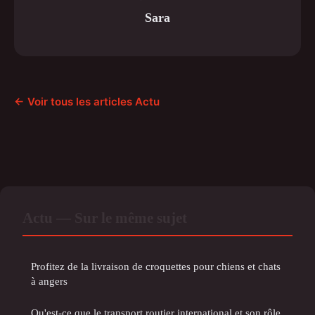
Sara
← Voir tous les articles Actu
Actu — Sur le même sujet
Profitez de la livraison de croquettes pour chiens et chats
à angers
Qu'est-ce que le transport routier international et son rôle