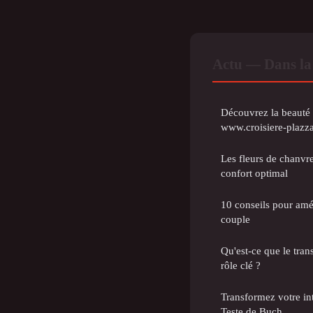
Actu — Dans la
Découvrez la beauté 
www.croisiere-plazz
Les fleurs de chanvr
confort optimal
10 conseils pour amél
couple
Qu'est-ce que le trans
rôle clé ?
Transformez votre int
Teste de Buch