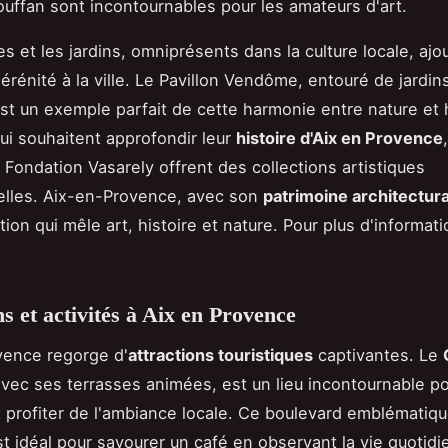
ouffan sont incontournables pour les amateurs d'art.
es et les jardins, omniprésents dans la culture locale, ajo
rénité à la ville. Le Pavillon Vendôme, entouré de jardins
est un exemple parfait de cette harmonie entre nature et h
ui souhaitent approfondir leur
histoire d'Aix en Provence
a Fondation Vasarely offrent des collections artistiques
elles. Aix-en-Provence, avec son
patrimoine architectura
ion qui mêle art, histoire et nature. Pour plus d'informat
ns et activités à Aix en Provence
vence regorge d'
attractions touristiques
captivantes. Le
avec ses terrasses animées, est un lieu incontournable p
 profiter de l'ambiance locale. Ce boulevard emblématiq
st idéal pour savourer un café en observant la vie quotidi