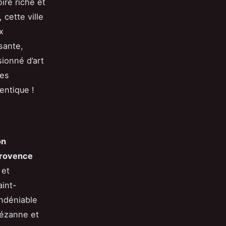
ire riche et
cette ville
x
sante,
ionné d’art
tes
entique !
on
Provence
 et
int-
indéniable
Cézanne et