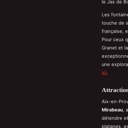
le Jas de B
Les fontain
touche de sé
française, 
Pour ceux q
Granet et l
exceptionn
une explorat
ici
.
Attractio
Aix-en-Pro
Mirabeau
, 
détendre et
platanes, e