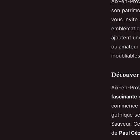
Aix-en-Prov
son patrimo
vous invite
emblématiqu
ajoutent un
ou amateur
inoubliable
Découvert
Aix-en-Prov
fascinante
d
commence pa
gothique se
Sauveur. Ce
de
Paul Cé