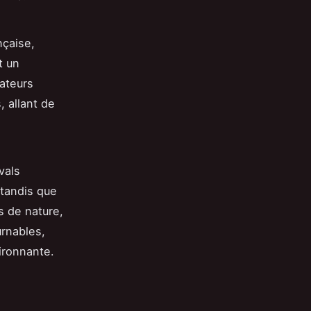
nçaise,
t un
mateurs
, allant de
vals
 tandis que
s de nature,
rnables,
ironnante.