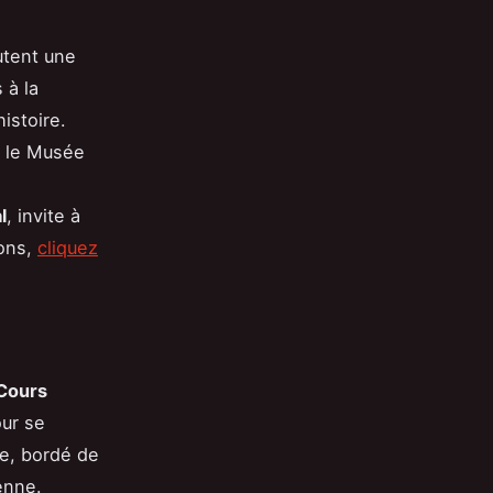
utent une
 à la
istoire.
, le Musée
l
, invite à
ions,
cliquez
Cours
our se
ue, bordé de
enne.