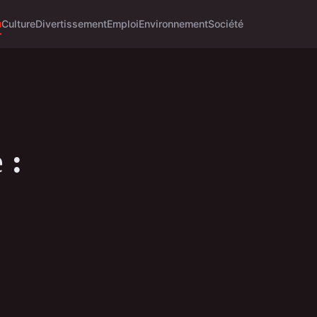
u
Culture
Divertissement
Emploi
Environnement
Société
 :