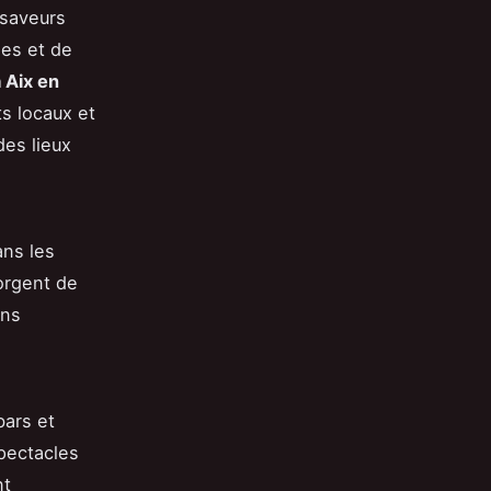
 saveurs
des et de
 Aix en
ts locaux et
des lieux
ans les
orgent de
ins
bars et
pectacles
nt