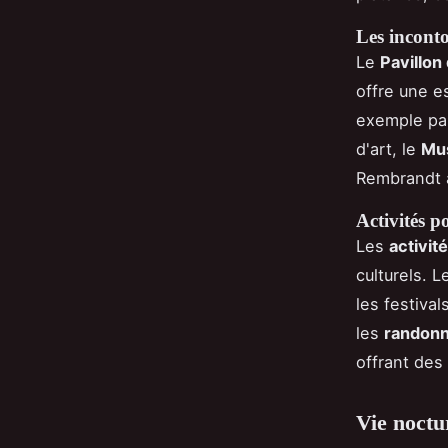
Les inconto
Le
Pavillo
offre une e
exemple parf
d'art, le
Mu
Rembrandt à 
Activités p
Les
activité
culturels. 
les festival
les
randonn
offrant des
Vie noctu