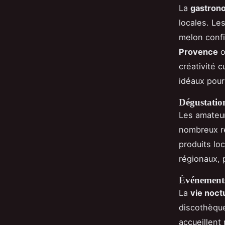
La
gastrono
locales. Le
melon confi
Provence
o
créativité 
idéaux pour
Dégustation
Les amateur
nombreux r
produits loc
régionaux, 
Événements
La
vie noct
discothèque
accueillent