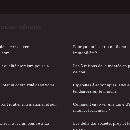
 même rubrique
de la corse avec
Pourquoi utiliser un outil crm p
a.com
immobilière?
e : qualité premium pour un
Les 5 raisons de la montée en p
de cbd
iorer la complicité dans votre
Cigarettes électroniques jetabl
tendances sur le marché
port routier international et son
Comment envoyer une carte d'a
internet facilement ?
érieur avec un peintre à La
Les défis des sociétés prop et le
experts