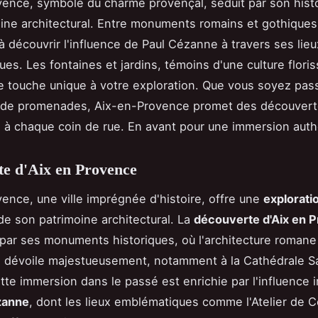
ence, symbole du charme provençal, séduit par son histo
ine architectural. Entre monuments romains et gothiques, 
 à découvrir l'influence de Paul Cézanne à travers ses lieu
es. Les fontaines et jardins, témoins d'une culture floris
e touche unique à votre exploration. Que vous soyez pass
 de promenades, Aix-en-Provence promet des découver
s à chaque coin de rue. En avant pour une immersion auth
e d'Aix en Provence
ence, une ville imprégnée d'histoire, offre une
explorati
e son patrimoine architectural. La
découverte d'Aix en 
r ses monuments historiques, où l'architecture romane
 dévoile majestueusement, notamment à la Cathédrale Sa
tte immersion dans le passé est enrichie par l'influence 
zanne
, dont les lieux emblématiques comme l'Atelier de 