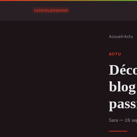
Accueil
›
Actu
ACTU
Déco
blog
pass
Sara — 26 se