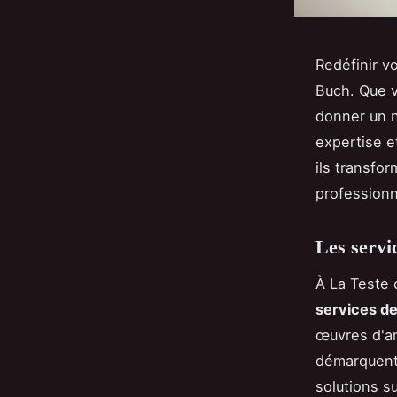
Redéfinir v
Buch. Que v
donner un n
expertise et
ils transfo
professionn
Les servi
À La Teste 
services de
œuvres d'ar
démarquent p
solutions s