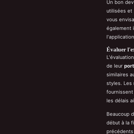
Un bon devi
utilisées e
vous envisa
également i
l'applicatio
Évaluer l'ex
L'évaluation
de leur
port
similaires 
styles. Les
fournissent 
les délais a
Beaucoup de
début à la 
précédents 