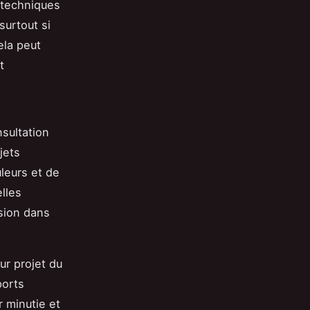
s techniques
surtout si
ela peut
t
sultation
jets
leurs et de
lles
ision dans
ur projet du
ports
 minutie et