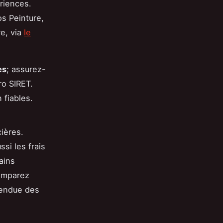
riences.
s Peinture,
re, via
le
es
; assurez-
ro SIRET.
 fiables.
cières.
si les frais
ains
Comparez
étendue des