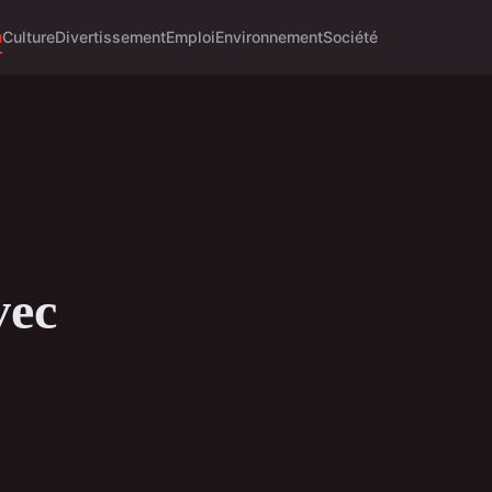
u
Culture
Divertissement
Emploi
Environnement
Société
vec