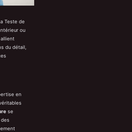
La Teste de
ntérieur ou
allient
s du détail,
ces
pertise en
véritables
ure
se
t des
quement