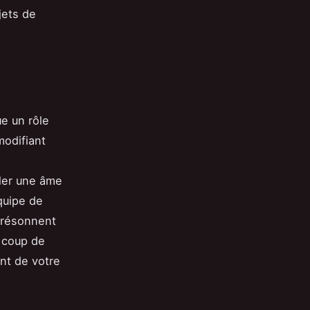
jets de
ue un rôle
modifiant
ler une âme
quipe de
i résonnent
e coup de
ant de votre