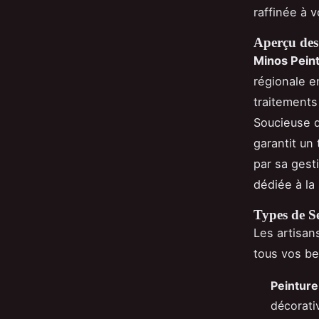
raffinée à v
Aperçu des
Minos Pein
régionale e
traitements
Soucieuse de
garantit un
par sa gest
dédiée à la 
Types de Se
Les artisan
tous vos be
Peinture
décorati