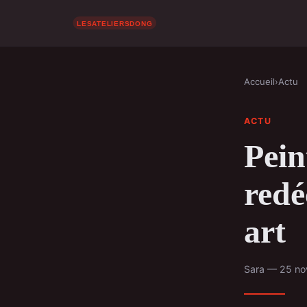
Accueil
›
Actu
ACTU
Pein
redé
art
Sara — 25 no