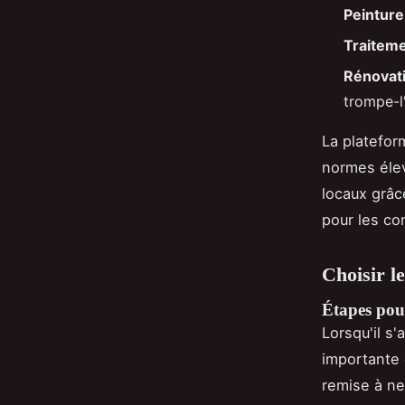
Peinture
Traiteme
Rénovati
trompe-l
La plateform
normes élev
locaux grâc
pour les c
Choisir l
Étapes pour
Lorsqu'il s'
importante 
remise à ne