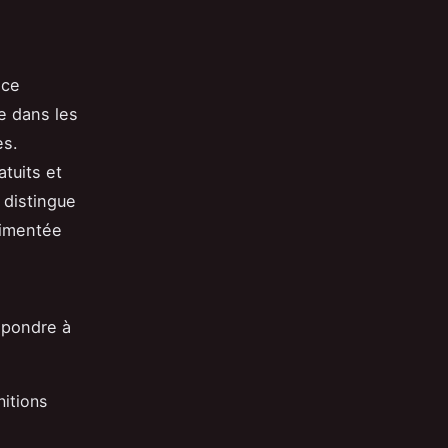
nce
le dans les
es.
atuits et
 distingue
rimentée
épondre à
nitions