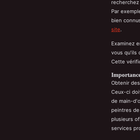
recherchez 
Par exempl
bien connus
site
.
Examinez en
vous qu'ils
Cette vérifi
Importance 
Obtenir de
Ceux-ci doi
de main-d'œ
peintres de
plusieurs of
services pr