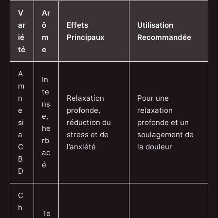
V
Ar
ar
ô
Effets
Utilisation
ié
m
Principaux
Recommandée
té
e
A
In
m
te
n
Relaxation
Pour une
ns
e
profonde,
relaxation
e,
si
réduction du
profonde et un
he
a
stress et de
soulagement de
rb
C
l’anxiété
la douleur
ac
B
é
D
C
h
Te