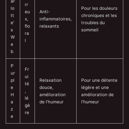
ar
rr
lo
Pour les douleurs
eu
Anti-
tt
chroniques et les
x,
inflammatoires,
e'
troubles du
flo
relaxants
s
sommeil
ra
W
l
e
b
P
Fr
ur
ui
pl
Relaxation
Pour une détente
té
e
douce,
légère et une
,
H
amélioration
amélioration de
lé
a
de l’humeur
l’humeur
gè
z
re
e